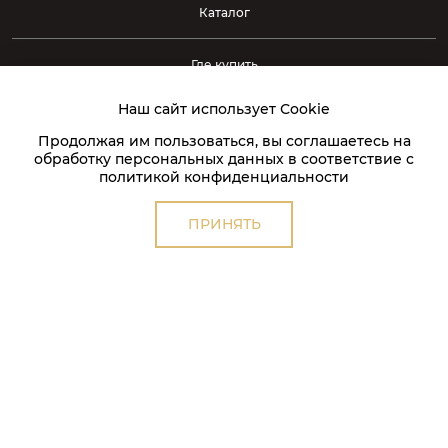
Каталог
Где купить
Наш сайт использует Сookie
Контакты
Продолжая им пользоваться, вы соглашаетесь на
обработку персональных данных в соответствие с
238340, Россия, Калининградская обл., г. Светлый, ул.
политикой конфиденциальности
Кржижановского, д. 5, лит. А
ПРИНЯТЬ
Отдел продаж
horeca@gp-choco.com
Отдел закупок
supply@glazurprom.ru
Отдел логистики
logist@glazurprom.ru