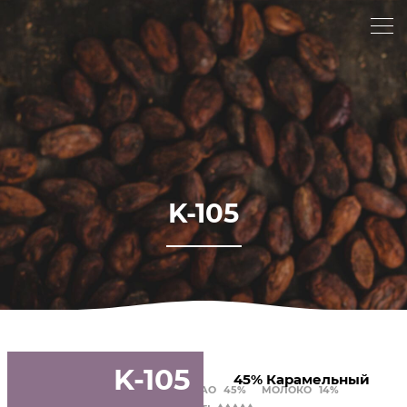
K-105
K-105
45% Карамельный
ЖИРНОСТЬ
45%
КАКАО
45%
МОЛОКО
14%