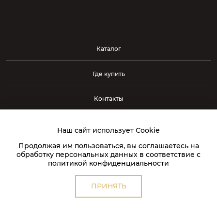
Каталог
Где купить
Контакты
238340, Россия, Калининградская обл., г. Светлый, ул.
Наш сайт использует Сookie
Кржижановского, д. 5, лит. А
Продолжая им пользоваться, вы соглашаетесь на
Отдел продаж
horeca@gp-choco.com
обработку персональных данных в соответствие с
политикой конфиденциальности
Отдел закупок
supply@glazurprom.ru
Отдел логистики
logist@glazurprom.ru
ПРИНЯТЬ