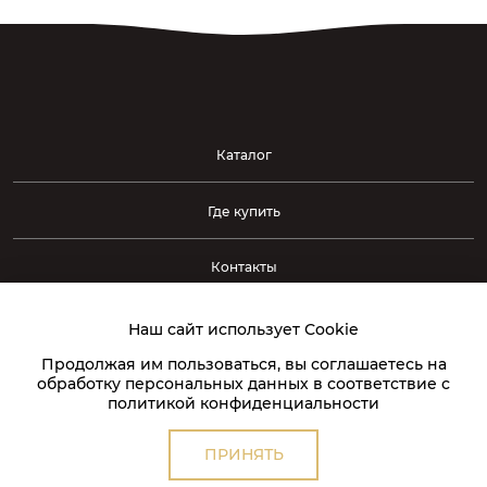
Каталог
Где купить
Контакты
Наш сайт использует Сookie
238340, Россия, Калининградская обл., г. Светлый, ул.
Кржижановского, д. 5, лит. А
Продолжая им пользоваться, вы соглашаетесь на
обработку персональных данных в соответствие с
Отдел продаж
horeca@gp-choco.com
политикой конфиденциальности
Отдел закупок
supply@glazurprom.ru
Отдел логистики
logist@glazurprom.ru
ПРИНЯТЬ